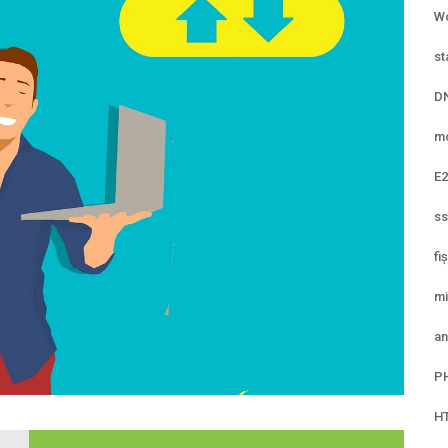
Wo
st
D
mo
E2
ss
fi
mi
an
P
H