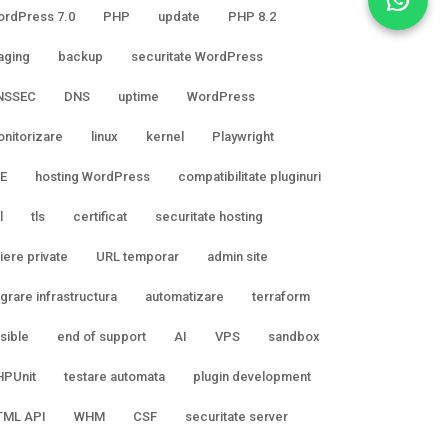
rdPress 7.0
PHP
update
PHP 8.2
aging
backup
securitate WordPress
NSSEC
DNS
uptime
WordPress
nitorizare
linux
kernel
Playwright
E
hosting WordPress
compatibilitate pluginuri
l
tls
certificat
securitate hosting
șiere private
URL temporar
admin site
grare infrastructura
automatizare
terraform
sible
end of support
AI
VPS
sandbox
HPUnit
testare automata
plugin development
TML API
WHM
CSF
securitate server