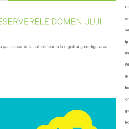
C
em
ESERVERELE DOMENIULUI
se
ip
as cu pas: de la autentificarea la registrar și configurarea
mi
W
ip
ho
cr
ga
ho