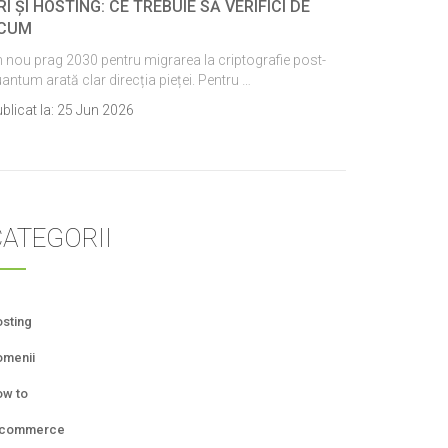
RI ȘI HOSTING: CE TREBUIE SĂ VERIFICI DE
CUM
 nou prag 2030 pentru migrarea la criptografie post-
antum arată clar direcția pieței. Pentru …
blicat la:
25 Jun 2026
ATEGORII
sting
menii
w to
-commerce