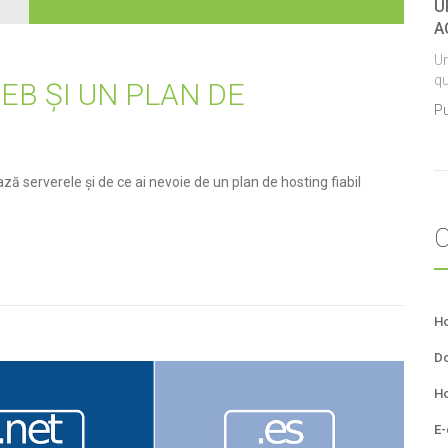
U
A
Un
qu
EB ȘI UN PLAN DE
Pu
 serverele și de ce ai nevoie de un plan de hosting fiabil
C
Ho
Do
Ho
E