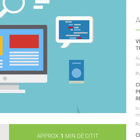
V
T
Au
se
Pu
C
P
R
In
re
Pu
C
APPROX.
1
MIN DE CITIT