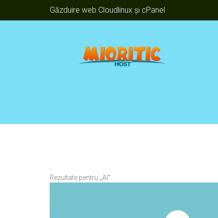
Găzduire web Cloudlinux și cPanel
Rezultate pentru „AI”