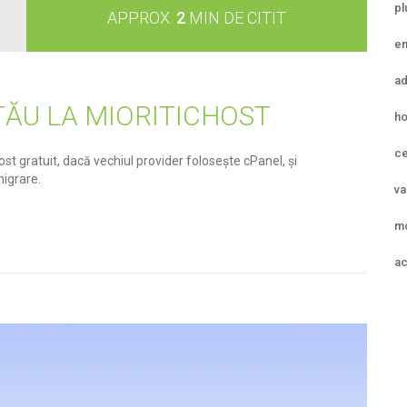
pl
APPROX.
2
MIN DE CITIT
em
ad
TĂU LA MIORITICHOST
ho
ce
ost gratuit, dacă vechiul provider folosește cPanel, și
migrare.
va
mo
ac