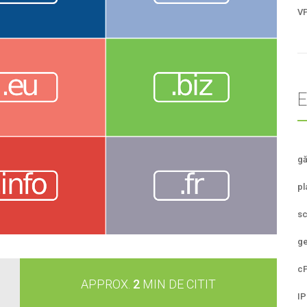
V
gă
pl
sc
ge
cP
APPROX.
2
MIN DE CITIT
IP