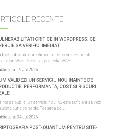
ARTICOLE RECENTE
ULNERABILITATI CRITICE IN WORDPRESS: CE
REBUIE SA VERIFICI IMEDIAT
 fost publicate corectii pentru doua vulnerabilitati
vere din WordPress, iar protectia WAF …
blicat la:
19 Jul 2026
UM VALIDEZI UN SERVICIU NOU INAINTE DE
RODUCTIE: PERFORMANTA, COST SI RISCURI
EALE
ainte sa publici un serviciu nou, nu este suficient sa vezi
zultate bune pe hartie. Testarea pe …
blicat la:
04 Jul 2026
RIPTOGRAFIA POST-QUANTUM PENTRU SITE-