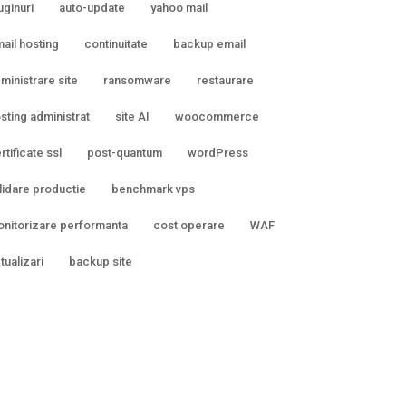
uginuri
auto-update
yahoo mail
ail hosting
continuitate
backup email
ministrare site
ransomware
restaurare
sting administrat
site AI
woocommerce
rtificate ssl
post-quantum
wordPress
lidare productie
benchmark vps
nitorizare performanta
cost operare
WAF
tualizari
backup site