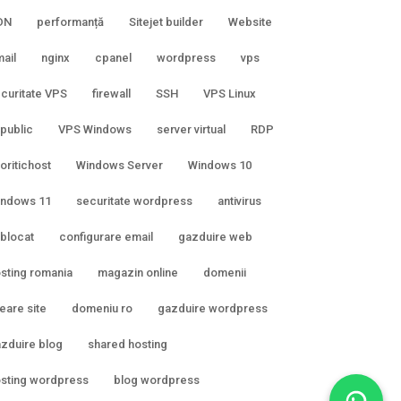
DN
performanță
Sitejet builder
Website
ail
nginx
cpanel
wordpress
vps
curitate VPS
firewall
SSH
VPS Linux
 public
VPS Windows
server virtual
RDP
oritichost
Windows Server
Windows 10
indows 11
securitate wordpress
antivirus
 blocat
configurare email
gazduire web
sting romania
magazin online
domenii
eare site
domeniu ro
gazduire wordpress
zduire blog
shared hosting
sting wordpress
blog wordpress