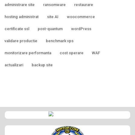
administrare site
ransomware
restaurare
hosting administrat
site AI
woocommerce
certificate ssl
post-quantum
wordPress
validare productie
benchmark vps
monitorizare performanta
cost operare
WAF
actualizari
backup site