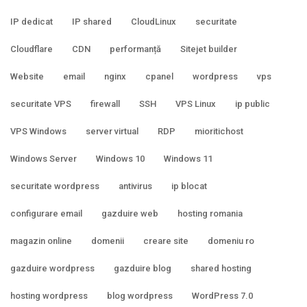
IP dedicat
IP shared
CloudLinux
securitate
Cloudflare
CDN
performanță
Sitejet builder
Website
email
nginx
cpanel
wordpress
vps
securitate VPS
firewall
SSH
VPS Linux
ip public
VPS Windows
server virtual
RDP
mioritichost
Windows Server
Windows 10
Windows 11
securitate wordpress
antivirus
ip blocat
configurare email
gazduire web
hosting romania
magazin online
domenii
creare site
domeniu ro
gazduire wordpress
gazduire blog
shared hosting
hosting wordpress
blog wordpress
WordPress 7.0