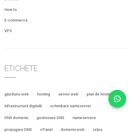
How to
E-commerce
VPS
ETICHETE
găzduire web
hosting
server web
plan de hosting
infrastructură digitală
schimbare nameserver
DNS domeniu
gestionare DNS
nameservere
propagare DNS
cPanel
domeniu web
rețea