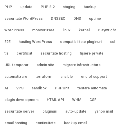
PHP
update
PHP 8.2
staging
backup
securitate WordPress
DNSSEC
DNS
uptime
WordPress
monitorizare
linux
kernel
Playwright
E2E
hosting WordPress
compatibilitate pluginuri
ssl
tls
certificat
securitate hosting
fișiere private
URL temporar
admin site
migrare infrastructura
automatizare
terraform
ansible
end of support
AI
VPS
sandbox
PHPUnit
testare automata
plugin development
HTML API
WHM
CSF
securitate server
pluginuri
auto-update
yahoo mail
email hosting
continuitate
backup email