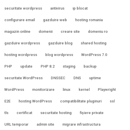
securitate wordpress
antivirus
ip blocat
configurare email
gazduire web
hosting romania
magazin online
domenii
creare site
domeniu ro
gazduire wordpress
gazduire blog
shared hosting
hosting wordpress
blog wordpress
WordPress 7.0
PHP
update
PHP 8.2
staging
backup
securitate WordPress
DNSSEC
DNS
uptime
WordPress
monitorizare
linux
kernel
Playwright
E2E
hosting WordPress
compatibilitate pluginuri
ssl
tls
certificat
securitate hosting
fișiere private
URL temporar
admin site
migrare infrastructura