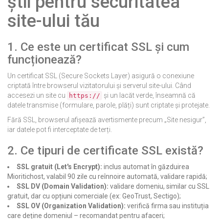
știi pentru securitatea
site-ului tău
1. Ce este un certificat SSL și cum
funcționează?
Un certificat SSL (Secure Sockets Layer) asigură o conexiune
criptată între browserul vizitatorului și serverul site-ului. Când
accesezi un site cu
și un lacăt verde, înseamnă că
https://
datele transmise (formulare, parole, plăți) sunt criptate și protejate.
Fără SSL, browserul afișează avertismente precum „Site nesigur”,
iar datele pot fi interceptate de terți.
2. Ce tipuri de certificate SSL există?
SSL gratuit (Let's Encrypt):
inclus automat în găzduirea
Mioritichost, valabil 90 zile cu reînnoire automată, validare rapidă;
SSL DV (Domain Validation):
validare domeniu, similar cu SSL
gratuit, dar cu opțiuni comerciale (ex: GeoTrust, Sectigo);
SSL OV (Organization Validation):
verifică firma sau instituția
care deține domeniul – recomandat pentru afaceri;