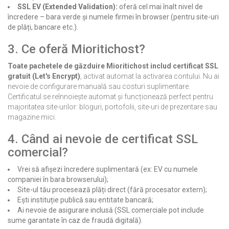
SSL EV (Extended Validation):
oferă cel mai înalt nivel de
încredere – bara verde și numele firmei în browser (pentru site-uri
de plăți, bancare etc.).
3. Ce oferă Mioritichost?
Toate pachetele de găzduire Mioritichost includ certificat SSL
gratuit (Let's Encrypt)
, activat automat la activarea contului. Nu ai
nevoie de configurare manuală sau costuri suplimentare.
Certificatul se reînnoiește automat și funcționează perfect pentru
majoritatea site-urilor: bloguri, portofolii, site-uri de prezentare sau
magazine mici.
4. Când ai nevoie de certificat SSL
comercial?
Vrei să afișezi încredere suplimentară (ex: EV cu numele
companiei în bara browserului);
Site-ul tău procesează plăți direct (fără procesator extern);
Ești instituție publică sau entitate bancară;
Ai nevoie de asigurare inclusă (SSL comerciale pot include
sume garantate în caz de fraudă digitală).