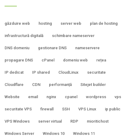
găzduire web
hosting
server web
plan de hosting
infrastructură digitală
schimbare nameserver
DNS domeniu
gestionare DNS
nameservere
propagare DNS
cPanel
domeniu web
rețea
IP dedicat
IP shared
CloudLinux
securitate
Cloudflare
CDN
performanță
Sitejet builder
Website
email
nginx
cpanel
wordpress
vps
securitate VPS
firewall
SSH
VPS Linux
ip public
VPS Windows
server virtual
RDP
mioritichost
Windows Server
Windows 10
Windows 11