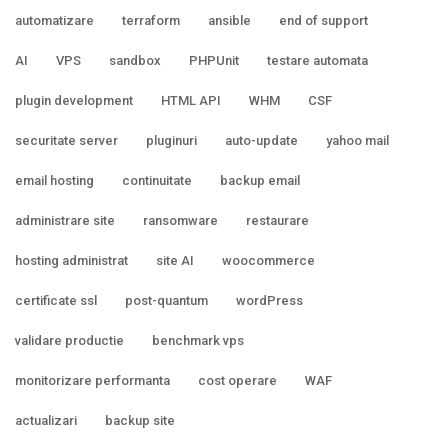
automatizare
terraform
ansible
end of support
AI
VPS
sandbox
PHPUnit
testare automata
plugin development
HTML API
WHM
CSF
securitate server
pluginuri
auto-update
yahoo mail
email hosting
continuitate
backup email
administrare site
ransomware
restaurare
hosting administrat
site AI
woocommerce
certificate ssl
post-quantum
wordPress
validare productie
benchmark vps
monitorizare performanta
cost operare
WAF
actualizari
backup site