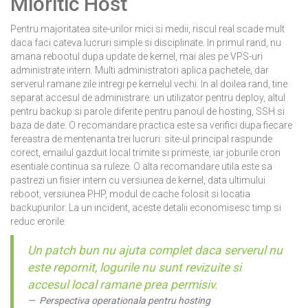
Mioritic Host
Pentru majoritatea site-urilor mici si medii, riscul real scade mult
daca faci cateva lucruri simple si disciplinate. In primul rand, nu
amana rebootul dupa update de kernel, mai ales pe VPS-uri
administrate intern. Multi administratori aplica pachetele, dar
serverul ramane zile intregi pe kernelul vechi. In al doilea rand, tine
separat accesul de administrare: un utilizator pentru deploy, altul
pentru backup si parole diferite pentru panoul de hosting, SSH si
baza de date. O recomandare practica este sa verifici dupa fiecare
fereastra de mentenanta trei lucruri: site-ul principal raspunde
corect, emailul gazduit local trimite si primeste, iar joburile cron
esentiale continua sa ruleze. O alta recomandare utila este sa
pastrezi un fisier intern cu versiunea de kernel, data ultimului
reboot, versiunea PHP, modul de cache folosit si locatia
backupurilor. La un incident, aceste detalii economisesc timp si
reduc erorile.
Un patch bun nu ajuta complet daca serverul nu
este repornit, logurile nu sunt revizuite si
accesul local ramane prea permisiv.
Perspectiva operationala pentru hosting