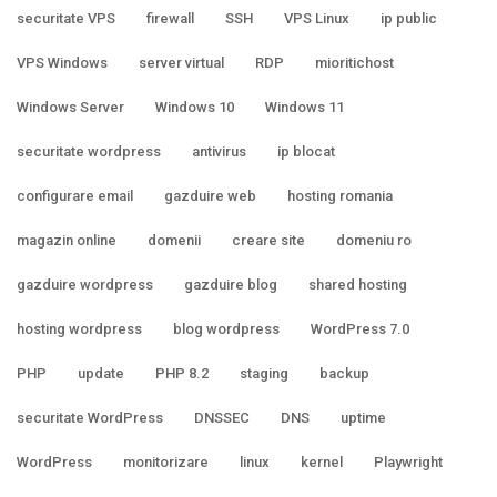
securitate VPS
firewall
SSH
VPS Linux
ip public
VPS Windows
server virtual
RDP
mioritichost
Windows Server
Windows 10
Windows 11
securitate wordpress
antivirus
ip blocat
configurare email
gazduire web
hosting romania
magazin online
domenii
creare site
domeniu ro
gazduire wordpress
gazduire blog
shared hosting
hosting wordpress
blog wordpress
WordPress 7.0
PHP
update
PHP 8.2
staging
backup
securitate WordPress
DNSSEC
DNS
uptime
WordPress
monitorizare
linux
kernel
Playwright