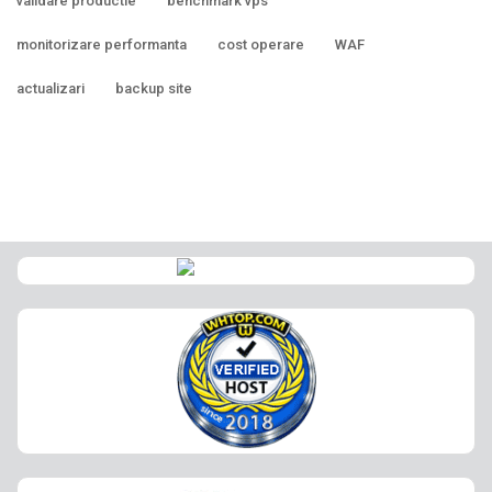
validare productie
benchmark vps
monitorizare performanta
cost operare
WAF
actualizari
backup site