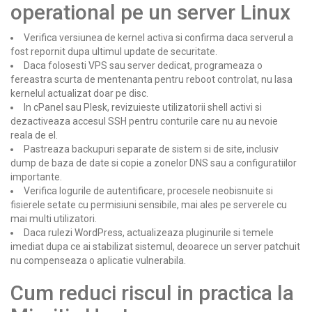
operational pe un server Linux
Verifica versiunea de kernel activa si confirma daca serverul a
fost repornit dupa ultimul update de securitate.
Daca folosesti VPS sau server dedicat, programeaza o
fereastra scurta de mentenanta pentru reboot controlat, nu lasa
kernelul actualizat doar pe disc.
In cPanel sau Plesk, revizuieste utilizatorii shell activi si
dezactiveaza accesul SSH pentru conturile care nu au nevoie
reala de el.
Pastreaza backupuri separate de sistem si de site, inclusiv
dump de baza de date si copie a zonelor DNS sau a configuratiilor
importante.
Verifica logurile de autentificare, procesele neobisnuite si
fisierele setate cu permisiuni sensibile, mai ales pe serverele cu
mai multi utilizatori.
Daca rulezi WordPress, actualizeaza pluginurile si temele
imediat dupa ce ai stabilizat sistemul, deoarece un server patchuit
nu compenseaza o aplicatie vulnerabila.
Cum reduci riscul in practica la