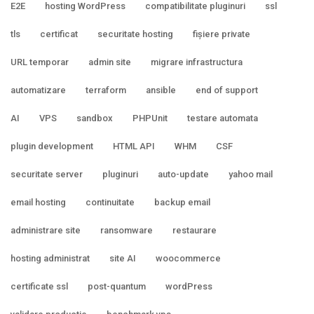
E2E
hosting WordPress
compatibilitate pluginuri
ssl
tls
certificat
securitate hosting
fișiere private
URL temporar
admin site
migrare infrastructura
automatizare
terraform
ansible
end of support
AI
VPS
sandbox
PHPUnit
testare automata
plugin development
HTML API
WHM
CSF
securitate server
pluginuri
auto-update
yahoo mail
email hosting
continuitate
backup email
administrare site
ransomware
restaurare
hosting administrat
site AI
woocommerce
certificate ssl
post-quantum
wordPress