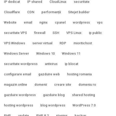
IP dedicat
IP shared
CloudLinux
securitate
Cloudflare
CDN
performanță
Sitejet builder
Website
email
nginx
cpanel
wordpress
vps
securitate VPS
firewall
SSH
VPS Linux
ip public
VPS Windows
server virtual
RDP
mioritichost
Windows Server
Windows 10
Windows 11
securitate wordpress
antivirus
ip blocat
configurare email
gazduire web
hosting romania
magazin online
domenii
creare site
domeniu ro
gazduire wordpress
gazduire blog
shared hosting
hosting wordpress
blog wordpress
WordPress 7.0
PHP
update
PHP 8.2
staging
backup