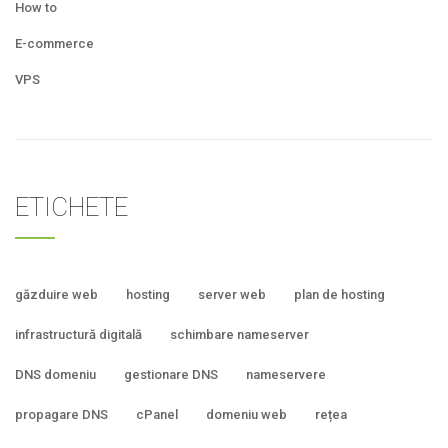
How to
E-commerce
VPS
ETICHETE
găzduire web
hosting
server web
plan de hosting
infrastructură digitală
schimbare nameserver
DNS domeniu
gestionare DNS
nameservere
propagare DNS
cPanel
domeniu web
rețea