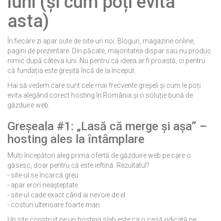
luni (și cum poți evita
asta)
În fiecare zi apar sute de site-uri noi. Bloguri, magazine online,
pagini de prezentare. Din păcate, majoritatea dispar sau nu produc
nimic după câteva luni. Nu pentru că ideea ar fi proastă, ci pentru
că fundația este greșită încă de la început.
Hai să vedem care sunt cele mai frecvente greșeli și cum le poți
evita alegând corect hosting în România și o soluție bună de
găzduire web.
Greșeala #1: „Lasă că merge și așa” –
hosting ales la întâmplare
Mulți începători aleg prima ofertă de găzduire web pe care o
găsesc, doar pentru că este ieftină. Rezultatul?
- site-ul se încarcă greu
- apar erori neașteptate
- site-ul cade exact când ai nevoie de el
- costuri ulterioare foarte mari
Un site construit pe un hosting slab este ca o casă ridicată pe