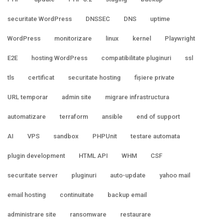
securitate WordPress
DNSSEC
DNS
uptime
WordPress
monitorizare
linux
kernel
Playwright
E2E
hosting WordPress
compatibilitate pluginuri
ssl
tls
certificat
securitate hosting
fișiere private
URL temporar
admin site
migrare infrastructura
automatizare
terraform
ansible
end of support
AI
VPS
sandbox
PHPUnit
testare automata
plugin development
HTML API
WHM
CSF
securitate server
pluginuri
auto-update
yahoo mail
email hosting
continuitate
backup email
administrare site
ransomware
restaurare