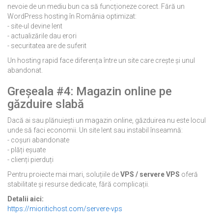
nevoie de un mediu bun ca să funcționeze corect. Fără un
WordPress hosting în România optimizat:
- site-ul devine lent
- actualizările dau erori
- securitatea are de suferit
Un hosting rapid face diferența între un site care crește și unul
abandonat.
Greșeala #4: Magazin online pe
găzduire slabă
Dacă ai sau plănuiești un magazin online, găzduirea nu este locul
unde să faci economii. Un site lent sau instabil înseamnă:
- coșuri abandonate
- plăți eșuate
- clienți pierduți
Pentru proiecte mai mari, soluțiile de
VPS / servere VPS
oferă
stabilitate și resurse dedicate, fără complicații.
Detalii aici:
https://mioritichost.com/servere-vps