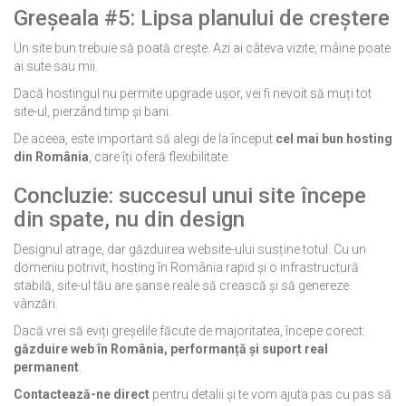
Greșeala #5: Lipsa planului de creștere
Un site bun trebuie să poată crește. Azi ai câteva vizite, mâine poate
ai sute sau mii.
Dacă hostingul nu permite upgrade ușor, vei fi nevoit să muți tot
site-ul, pierzând timp și bani.
De aceea, este important să alegi de la început
cel mai bun hosting
din România
, care îți oferă flexibilitate.
Concluzie: succesul unui site începe
din spate, nu din design
Designul atrage, dar găzduirea website-ului susține totul. Cu un
domeniu potrivit, hosting în România rapid și o infrastructură
stabilă, site-ul tău are șanse reale să crească și să genereze
vânzări.
Dacă vrei să eviți greșelile făcute de majoritatea, începe corect:
găzduire web în România, performanță și suport real
permanent
.
Contactează-ne direct
pentru detalii și te vom ajuta pas cu pas să