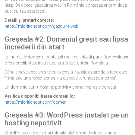
nisip. De aceea, găzduirea web în România contează enorm dacă
publicul tău este local.
Detalii și prețuri corecte:
https://mioritichost.com/gazduire-web
Greșeala #2: Domeniul greșit sau lipsa
încrederii din start
Un nume de domeniu contează mai mult decât pare. Domeniile
.ro
oferă credibilitate instant pentru utilizatorii din România.
Când cineva vede un site cu extensia .ro, știe că are de-a face cu o
firmă sau un proiect serios, nu cu ceva „aruncat pe internet”.
Un domeniu bun + hosting potrivit = prima impresie corectă.
Verifică disponibilitatea domeniilor:
https://mioritichost.com/domenii
Greșeala #3: WordPress instalat pe un
hosting nepotrivit
WordPress este cea mai folosită platformă din lume, dar are