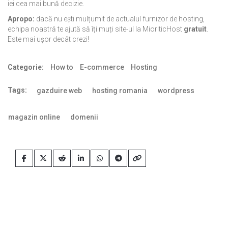
iei cea mai bună decizie.
Apropo:
dacă nu ești mulțumit de actualul furnizor de hosting,
echipa noastră te ajută să îți muți site-ul la MioriticHost
gratuit
.
Este mai ușor decât crezi!
Categorie:
How to
E-commerce
Hosting
Tags:
gazduire web
hosting romania
wordpress
magazin online
domenii