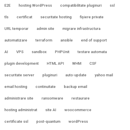
E2E
hosting WordPress
compatibilitate pluginuri
ssl
tls
certificat
securitate hosting
fișiere private
URL temporar
admin site
migrare infrastructura
automatizare
terraform
ansible
end of support
AI
VPS
sandbox
PHPUnit
testare automata
plugin development
HTML API
WHM
CSF
securitate server
pluginuri
auto-update
yahoo mail
email hosting
continuitate
backup email
administrare site
ransomware
restaurare
hosting administrat
site AI
woocommerce
certificate ssl
post-quantum
wordPress