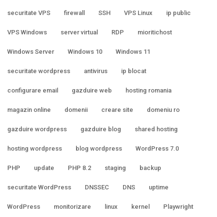
securitate VPS
firewall
SSH
VPS Linux
ip public
VPS Windows
server virtual
RDP
mioritichost
Windows Server
Windows 10
Windows 11
securitate wordpress
antivirus
ip blocat
configurare email
gazduire web
hosting romania
magazin online
domenii
creare site
domeniu ro
gazduire wordpress
gazduire blog
shared hosting
hosting wordpress
blog wordpress
WordPress 7.0
PHP
update
PHP 8.2
staging
backup
securitate WordPress
DNSSEC
DNS
uptime
WordPress
monitorizare
linux
kernel
Playwright