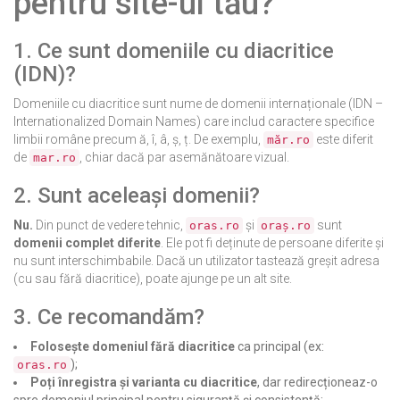
pentru site-ul tău?
1. Ce sunt domeniile cu diacritice
(IDN)?
Domeniile cu diacritice sunt nume de domenii internaționale (IDN –
Internationalized Domain Names) care includ caractere specifice
limbii române precum ă, î, â, ș, ț. De exemplu,
este diferit
măr.ro
de
, chiar dacă par asemănătoare vizual.
mar.ro
2. Sunt aceleași domenii?
Nu.
Din punct de vedere tehnic,
și
sunt
oras.ro
oraș.ro
domenii complet diferite
. Ele pot fi deținute de persoane diferite și
nu sunt interschimbabile. Dacă un utilizator tastează greșit adresa
(cu sau fără diacritice), poate ajunge pe un alt site.
3. Ce recomandăm?
Folosește domeniul fără diacritice
ca principal (ex:
);
oras.ro
Poți înregistra și varianta cu diacritice
, dar redirecționeaz-o