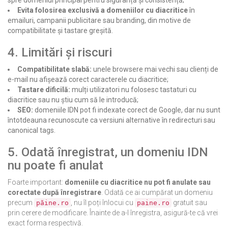
spre domeniul principal pentru siguranță și consistență;
Evita folosirea exclusivă a domeniilor cu diacritice
în
emailuri, campanii publicitare sau branding, din motive de
compatibilitate și tastare greșită.
4. Limitări și riscuri
Compatibilitate slabă:
unele browsere mai vechi sau clienți de
e-mail nu afișează corect caracterele cu diacritice;
Tastare dificilă:
mulți utilizatori nu folosesc tastaturi cu
diacritice sau nu știu cum să le introducă;
SEO:
domeniile IDN pot fi indexate corect de Google, dar nu sunt
întotdeauna recunoscute ca versiuni alternative în redirecturi sau
canonical tags.
5. Odată înregistrat, un domeniu IDN
nu poate fi anulat
Foarte important:
domeniile cu diacritice nu pot fi anulate sau
corectate după înregistrare
. Odată ce ai cumpărat un domeniu
precum
, nu îl poți înlocui cu
gratuit sau
păine.ro
paine.ro
prin cerere de modificare. Înainte de a-l înregistra, asigură-te că vrei
exact forma respectivă.